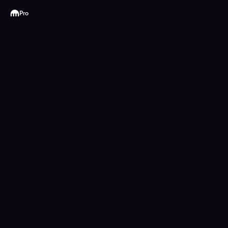
Kraken
Pro