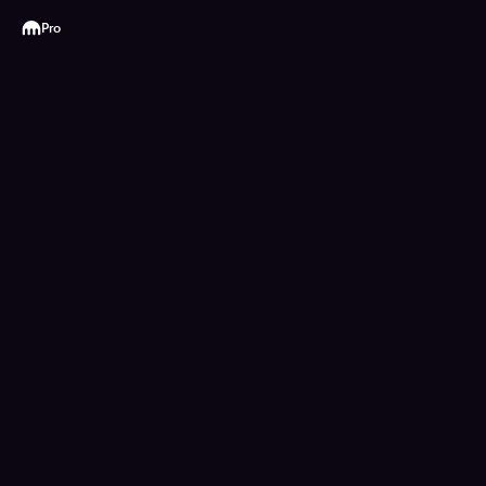
Kraken
Pro