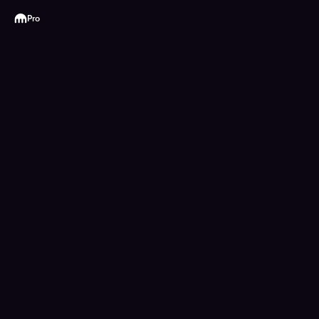
Kraken
Pro