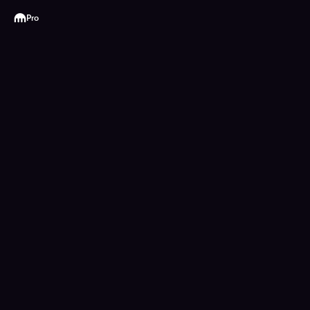
Kraken
Pro