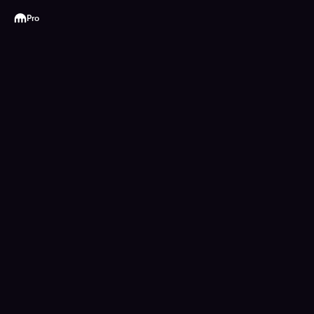
Kraken
Pro