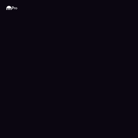
Kraken
Pro