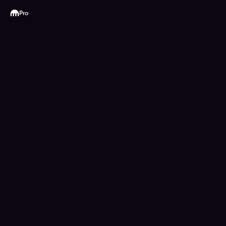
Kraken
Pro