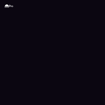
Kraken
Pro