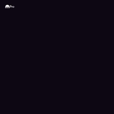
Kraken
Pro