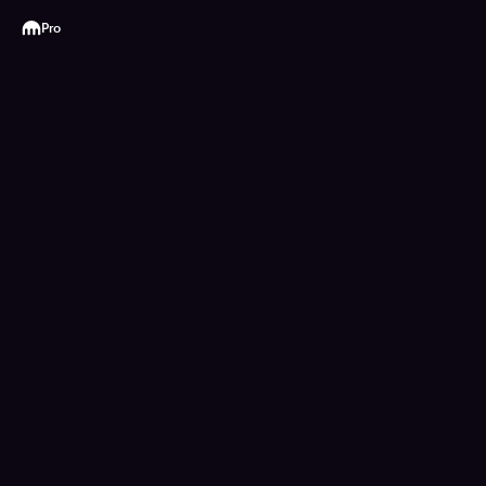
Kraken
Pro