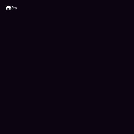
Kraken
Pro