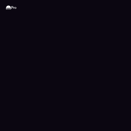
Kraken
Pro