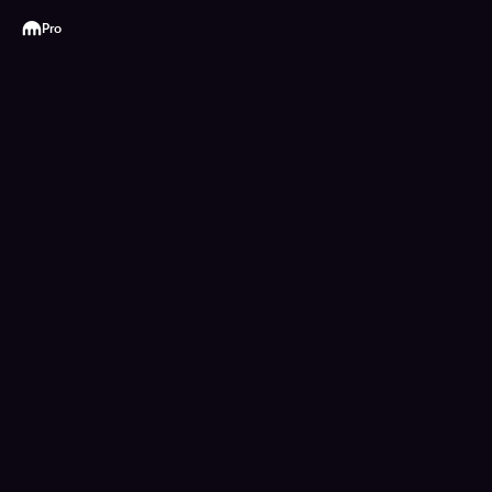
Kraken
Pro