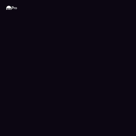
Kraken
Pro