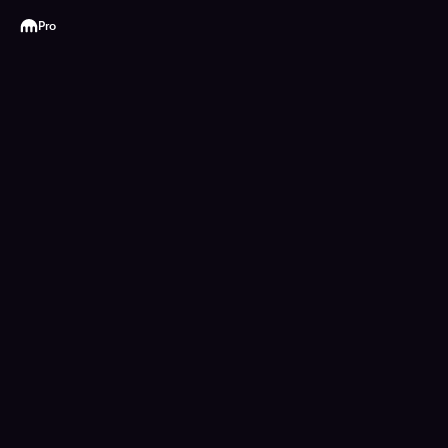
Kraken
Pro