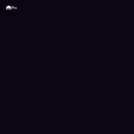
Kraken
Pro