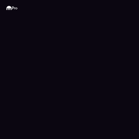
Kraken
Pro