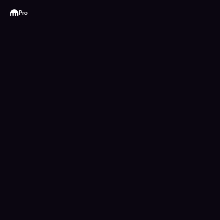
Kraken
Pro