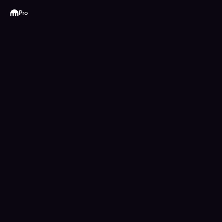
Kraken
Pro