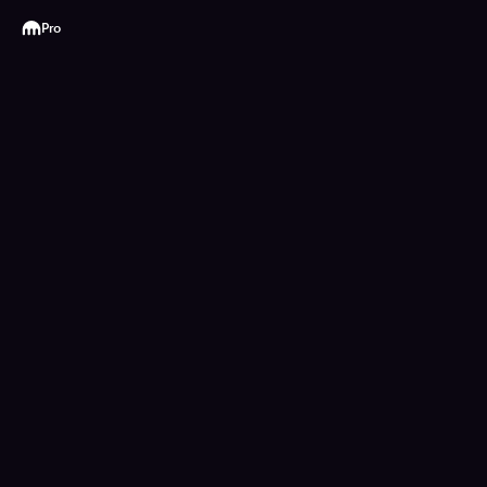
Kraken
Pro