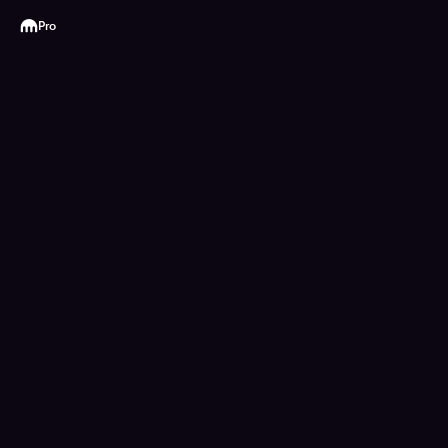
Kraken
Pro