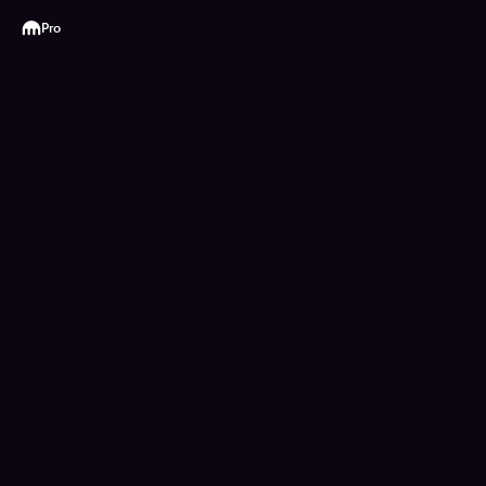
Kraken
Pro