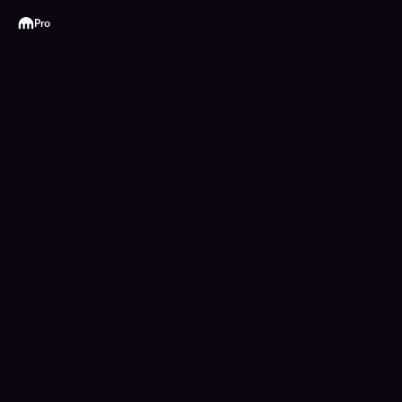
Kraken
Pro