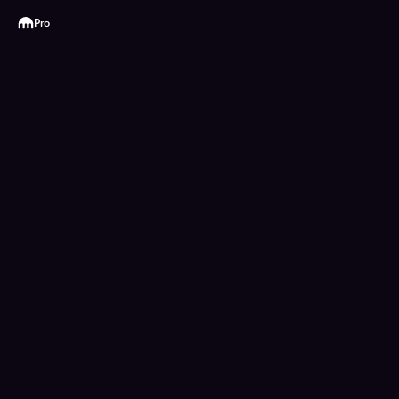
Kraken
Pro