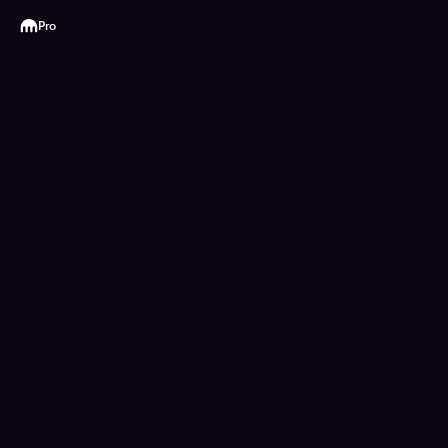
Kraken
Pro