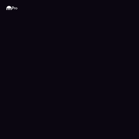
Kraken
Pro