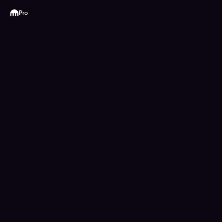
Kraken
Pro