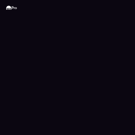
Kraken
Pro