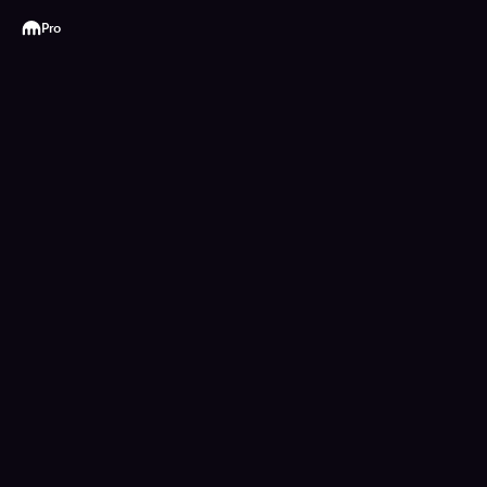
Kraken
Pro