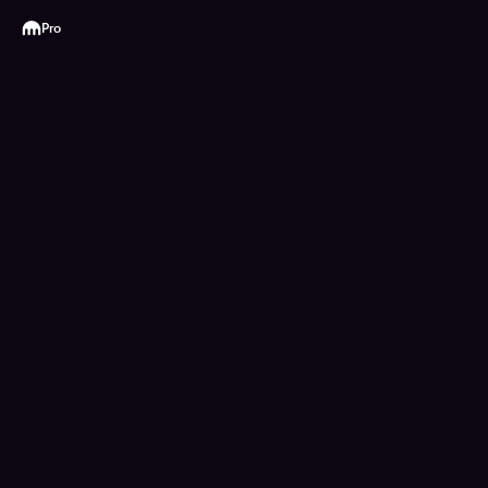
Kraken
Pro