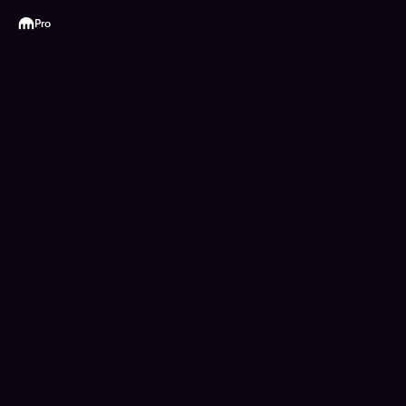
Kraken
Pro