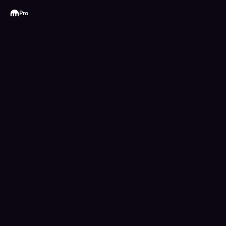
Kraken
Pro