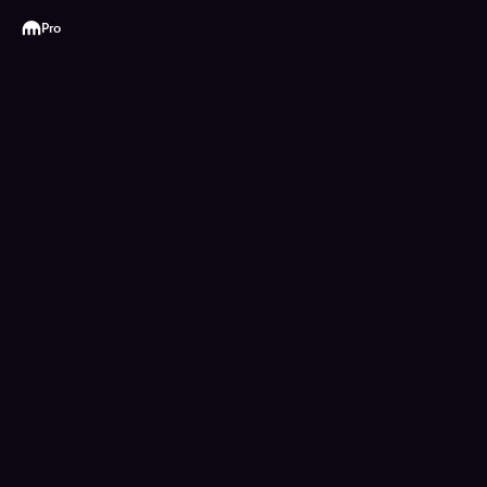
Kraken
Pro