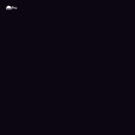
Kraken
Pro