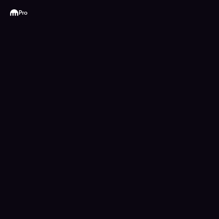
Kraken
Pro