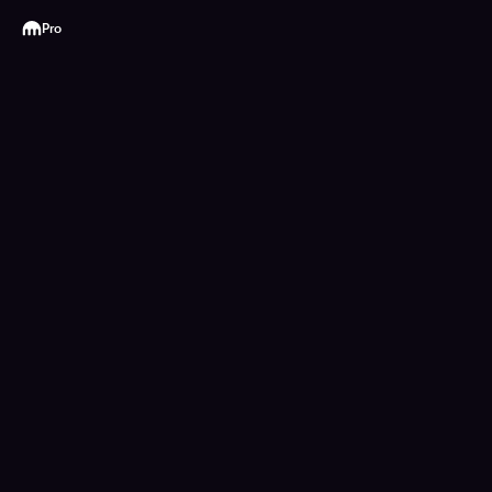
Kraken
Pro