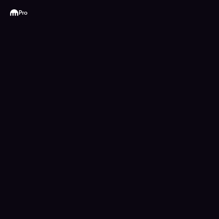
Kraken
Pro