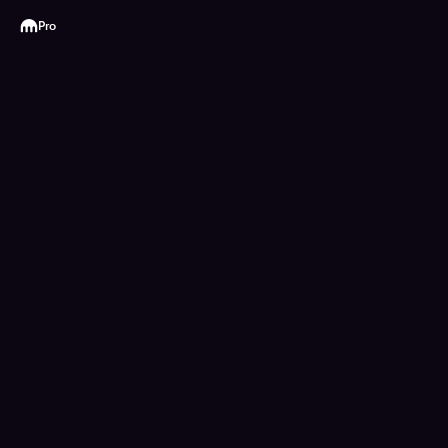
Kraken
Pro