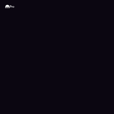
Kraken
Pro