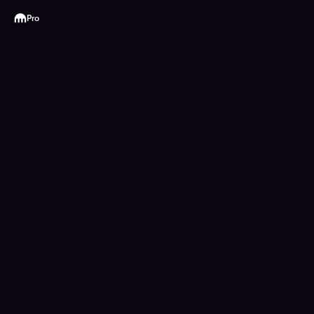
Kraken
Pro