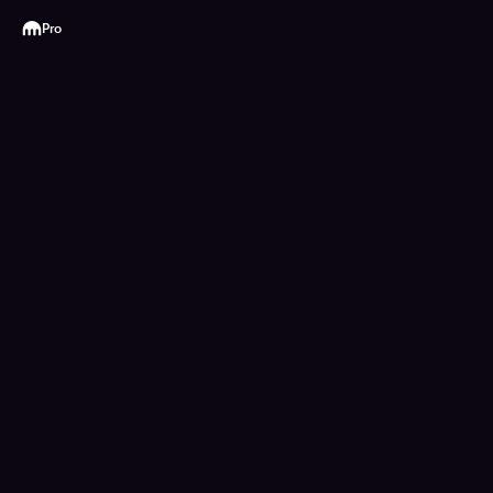
Kraken
Pro