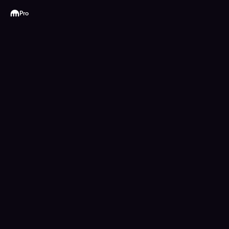
Kraken
Pro