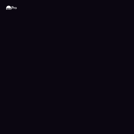
Kraken
Pro