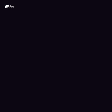
Kraken
Pro