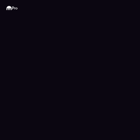
Kraken
Pro