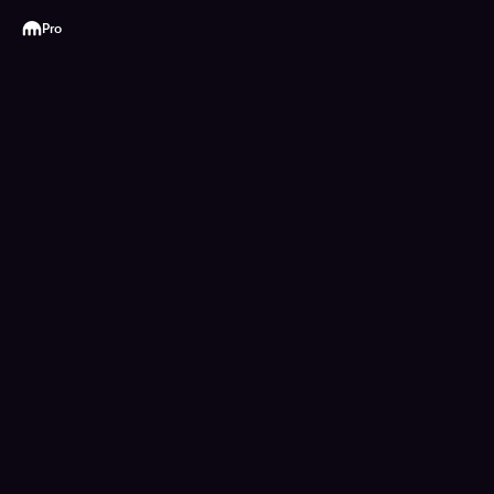
Kraken
Pro