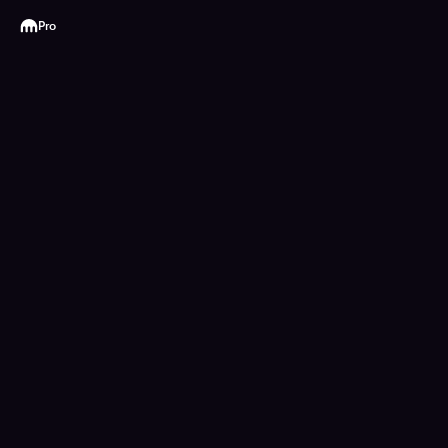
Kraken
Pro