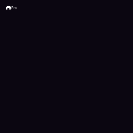
Kraken
Pro