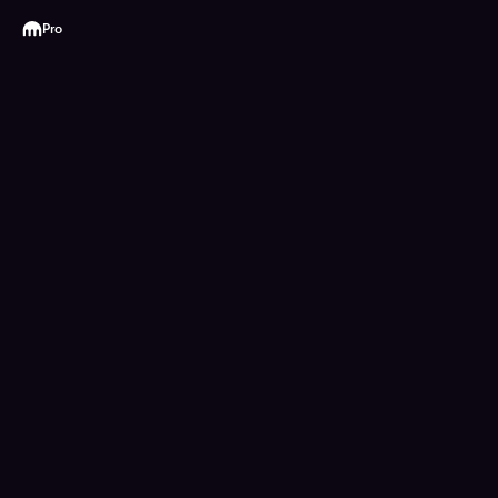
Kraken
Pro