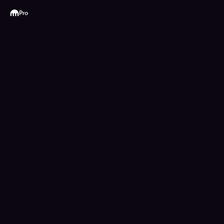
Kraken
Pro